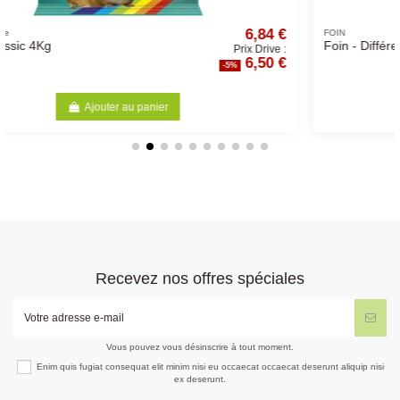
,84 €
8,58 
FOIN
Foin - Différents Volumes
Drive :
Prix Drive 
50 €
8,15 
-5%
Ajouter au panier
Recevez nos offres spéciales
Vous pouvez vous désinscrire à tout moment.
Enim quis fugiat consequat elit minim nisi eu occaecat occaecat deserunt aliquip nisi
ex deserunt.