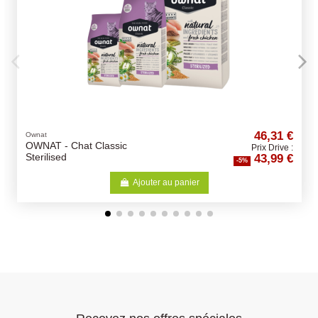
46,31 €
Lara
Lara Urinary Care - Pour
Prix Drive :
43,99 €
voies urinaires saines
-5%
jouter au panier
Ajoute