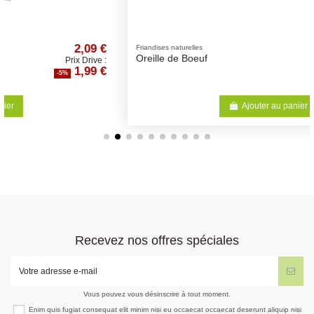
€
0,94 €
Friandises naturelles
Oreille de Boeuf
:
Prix Drive :
€
0,89 €
-5%
Ajouter au panier
Recevez nos offres spéciales
Vous pouvez vous désinscrire à tout moment.
Enim quis fugiat consequat elit minim nisi eu occaecat occaecat deserunt aliquip nisi