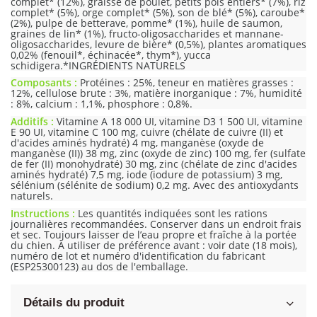
complet* (12%), graisse de poulet, petits pois entiers* (7%), riz
complet* (5%), orge complet* (5%), son de blé* (5%), caroube*
(2%), pulpe de betterave, pomme* (1%), huile de saumon,
graines de lin* (1%), fructo-oligosaccharides et mannane-
oligosaccharides, levure de bière* (0,5%), plantes aromatiques
0,02% (fenouil*, échinacée*, thym*), yucca
schidigera.*INGRÉDIENTS NATURELS
Composants :
Protéines : 25%, teneur en matières grasses :
12%, cellulose brute : 3%, matière inorganique : 7%, humidité
: 8%, calcium : 1,1%, phosphore : 0,8%.
Additifs :
Vitamine A 18 000 UI, vitamine D3 1 500 UI, vitamine
E 90 UI, vitamine C 100 mg, cuivre (chélate de cuivre (II) et
d'acides aminés hydraté) 4 mg, manganèse (oxyde de
manganèse (II)) 38 mg, zinc (oxyde de zinc) 100 mg, fer (sulfate
de fer (II) monohydraté) 30 mg, zinc (chélate de zinc d'acides
aminés hydraté) 7,5 mg, iode (iodure de potassium) 3 mg,
sélénium (sélénite de sodium) 0,2 mg. Avec des antioxydants
naturels.
Instructions :
Les quantités indiquées sont les rations
journalières recommandées. Conserver dans un endroit frais
et sec. Toujours laisser de l’eau propre et fraîche à la portée
du chien. À utiliser de préférence avant : voir date (18 mois),
numéro de lot et numéro d'identification du fabricant
(ESP25300123) au dos de l'emballage.
Détails du produit