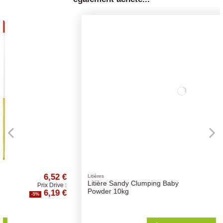
 €
8,41 €
Litières
Litière Sandy Clumping Baby
e :
Prix Drive :
 €
7,99 €
Powder 10kg
-5%