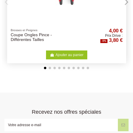
4,00 €
Litières
-
Litière Sandy Clumping
Prix Drive :
3,80 €
Ocean Breeze 10kg
-5%
Ajouter au panier
Aj
Recevez nos offres spéciales