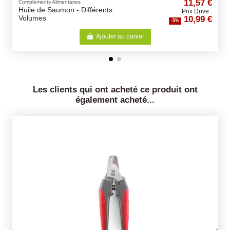
11,57 €
Compléments Alimentaires
ents
Graisse de Mouton - 430ml
Prix Drive :
10,99 €
-5%
jouter au panier
Ajoute
Les clients qui ont acheté ce produit ont
également acheté...