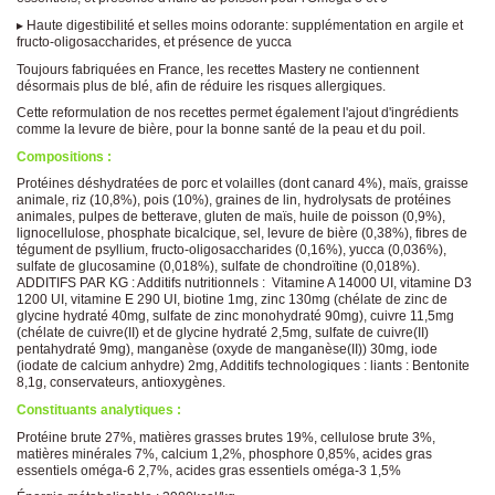
▸ Haute digestibilité et selles moins odorante: supplémentation en argile et
fructo-oligosaccharides, et présence de yucca
Toujours fabriquées en France, les recettes Mastery ne contiennent
désormais plus de blé, afin de réduire les risques allergiques.
Cette reformulation de nos recettes permet également l'ajout d'ingrédients
comme la levure de bière, pour la bonne santé de la peau et du poil.
Compositions :
Protéines déshydratées de porc et volailles (dont canard 4%), maïs, graisse
animale, riz (10,8%), pois (10%), graines de lin, hydrolysats de protéines
animales, pulpes de betterave, gluten de maïs, huile de poisson (0,9%),
lignocellulose, phosphate bicalcique, sel, levure de bière (0,38%), fibres de
tégument de psyllium, fructo-oligosaccharides (0,16%), yucca (0,036%),
sulfate de glucosamine (0,018%), sulfate de chondroïtine (0,018%).
ADDITIFS PAR KG : Additifs nutritionnels : Vitamine A 14000 UI, vitamine D3
1200 UI, vitamine E 290 UI, biotine 1mg, zinc 130mg (chélate de zinc de
glycine hydraté 40mg, sulfate de zinc monohydraté 90mg), cuivre 11,5mg
(chélate de cuivre(II) et de glycine hydraté 2,5mg, sulfate de cuivre(II)
pentahydraté 9mg), manganèse (oxyde de manganèse(II)) 30mg, iode
(iodate de calcium anhydre) 2mg, Additifs technologiques : liants : Bentonite
8,1g, conservateurs, antioxygènes.
Constituants analytiques :
Protéine brute 27%, matières grasses brutes 19%, cellulose brute 3%,
matières minérales 7%, calcium 1,2%, phosphore 0,85%, acides gras
essentiels oméga-6 2,7%, acides gras essentiels oméga-3 1,5%