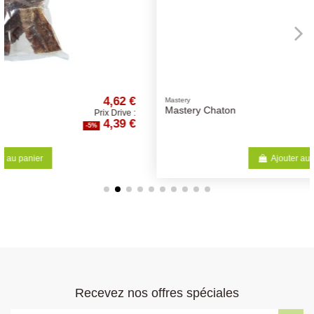
€
67,36 €
Mastery
Mastery Chaton
:
Prix Drive :
€
63,99 €
-5%
Ajouter au panier
Recevez nos offres spéciales