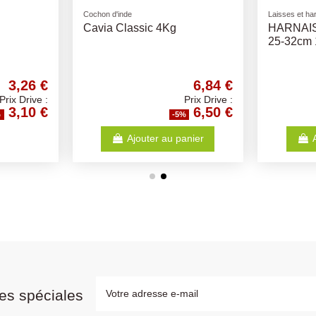
Croquettes OPTI LIFE chien
Maisons et ab
férentes
Mini Adult - Opti-Life -
Sputnik 
ens
Croquettes chiens adultes
Couleurs 
0,41 €
33,67 €
Prix Drive :
Prix Drive :
0,39 €
31,99 €
%
-5%
anier
Ajouter au panier
es spéciales