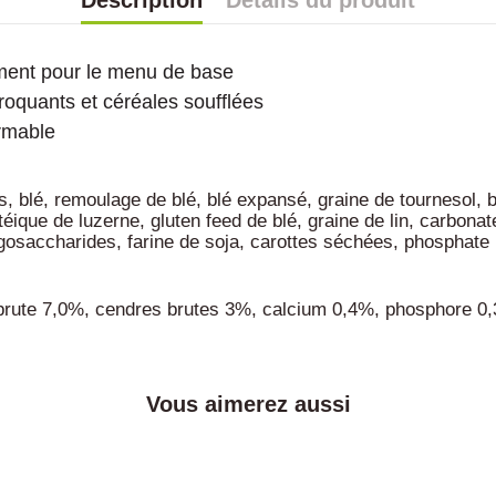
Description
Détails du produit
ément pour le menu de base
oquants et céréales soufflées
ermable
blé, remoulage de blé, blé expansé, graine de tournesol, ba
éique de luzerne, gluten feed de blé, graine de lin, carbon
oligosaccharides, farine de soja, carottes séchées, phospha
 brute 7,0%, cendres brutes 3%, calcium 0,4%, phosphore 0
Vous aimerez aussi