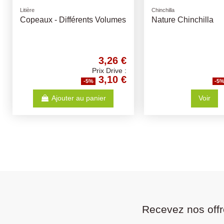
Shampoings
Friandises Buffles
Shampoing Antiparasitaire
Os Buffle Noué - Dif
200Ml - Beaphar - pour chien
Tailles - os pour chi
et chat
8,41 €
Prix Drive :
7,99 €
-5%
-5
Ajouter au panier
Ajouter au p
Recevez nos offr