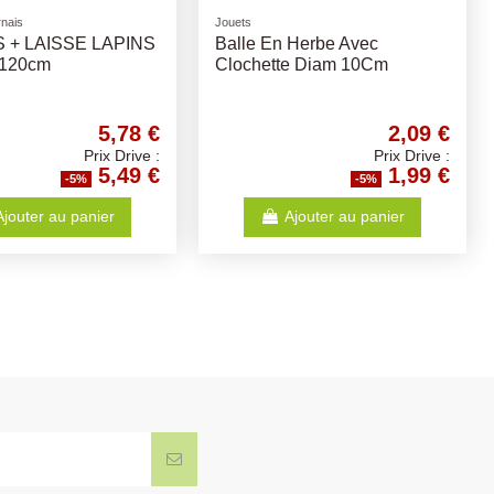
ris
Litières
Maison Rongeurs
Chambiose - Différents
Aléatoires
Volumes
2,32 €
6,31 €
Prix Drive :
Prix Drive :
2,20 €
5,99 €
-5%
-5%
Ajouter au panier
Ajouter au panier