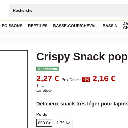
JA
POISSONS
REPTILES
BASSE-COUR/CHEVAL
BASSIN
C
Crispy Snack po
Disponible
2,27 €
2,16 €
Prix Drive :
-5%
TTC
En Stock
Délicieux snack très léger pour lapin
Poids
650 Gr
1.75 Kg