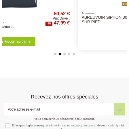
Rupture de stock
,52 €
29,36
Abreuvoir
ABREUVOIR SIPHON 30L
 Drive :
Prix Drive
,99 €
27,89
SUR PIED
-5%
Voir
Recevez nos offres spéciales
Vous pouvez vous désinscrire à tout moment.
Enim quis fugiat consequat elit minim nisi eu occaecat occaecat deserunt aliquip nisi