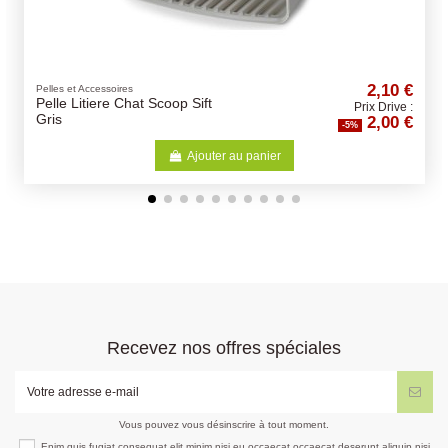
2,10 €
Terre à bain
Terre A Bain Chinchilla 3Kg
Prix Drive :
2,00 €
-5%
r
Ajouter au panier
Recevez nos offres spéciales
Vous pouvez vous désinscrire à tout moment.
Enim quis fugiat consequat elit minim nisi eu occaecat occaecat deserunt aliquip nisi