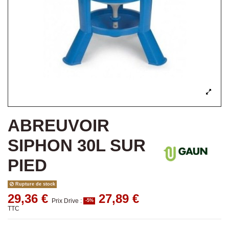
ABREUVOIR
SIPHON 30L SUR
PIED
Rupture de stock
29,36 €
27,89 €
Prix Drive :
-5%
TTC