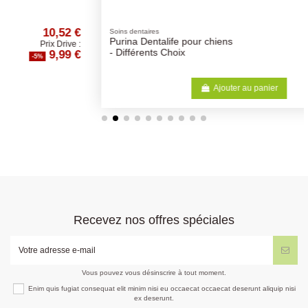
 €
10,00 €
Soins dentaires
Purina Dentalife pour chiens
e :
Prix Drive :
 €
9,50 €
- Différents Choix
-5%
Ajouter au panier
Recevez nos offres spéciales
Vous pouvez vous désinscrire à tout moment.
Enim quis fugiat consequat elit minim nisi eu occaecat occaecat deserunt aliquip nisi
ex deserunt.