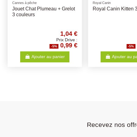
Royal Canin
Jouets
Royal Canin Maine Coon
Set Balle Plastique
10Kg
4
102,35 €
Prix Drive :
97,23 €
-5%
-5
Ajouter au panier
Ajouter au p
Recevez nos offr