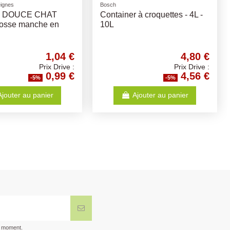
es
Maison de toilette
Macher Matatabi 10gr
Bac Litiere BERTO Top
(systeme tri) 39x42x59cm
2,09 €
27,26 €
Prix Drive :
Prix Drive :
1,99 €
25,90 €
-5%
-5%
Ajouter au panier
Ajouter au panier
t moment.