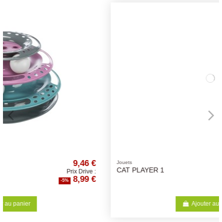
 €
7,36 €
Jouets
CAT PLAYER 1
e :
Prix Drive :
 €
6,99 €
-5%
Ajouter au panier