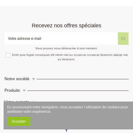
Recevez nos offres spéciales
Vous pouvez vous désinscrire à tout moment.
Enim quis fugiat consequat elit minim nisi eu occaecat occaecat deserunt aliquip nisi
ex deserunt.
Notre société
Produits
Votre compte
En poursuivant votre navigation, vous acceptez l’utilisation de cookies pour
améliorer votre expérience.
Informations
Accepter