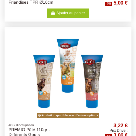
5,00 €
Friandises TPR Ø18cm
-5%
Ajouter au panier
Produit disponible avec d'autres options
3,22 €
Jeux d'occupation
PREMIO Pâté 110gr -
Prix Drive :
3,06 €
Différents Gouts