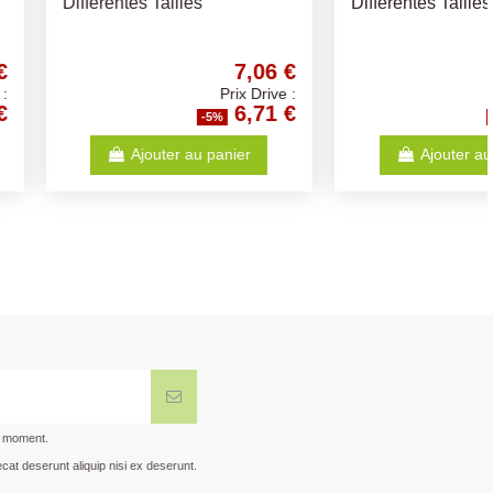
s Tailles/Coloris
Vert ou Taupe
3,14 €
5,16 €
Prix Drive :
Prix Drive :
2,98 €
4,90 €
-5%
-5%
Ajouter au panier
Ajouter au panier
t moment.
cat deserunt aliquip nisi ex deserunt.