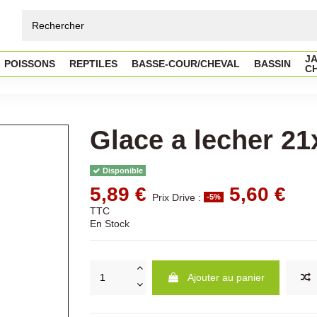
JA
POISSONS
REPTILES
BASSE-COUR/CHEVAL
BASSIN
C
Glace a lecher 2
Disponible
5,89 €
5,60 €
Prix Drive :
-5%
TTC
En Stock
Ajouter au panier