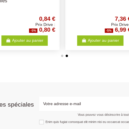
Différentes Tailles
Différente
7,36 €
7,06 €
Prix Drive :
Prix Drive :
6,99 €
6,71 €
%
-5%
anier
Ajouter au panier
es spéciales
Vous pouvez vous désinscrire à tou
Enim quis fugiat consequat elit minim nisi eu occaecat occae