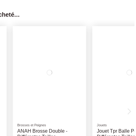
heté...
Gamelles anti-glouton
 Balle Pop -
Gamelle Anti-Glouton 1L -