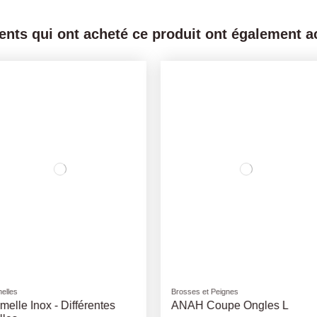
ients qui ont acheté ce produit ont également ac
Brosses et Peignes
Jouets
s L
ANAH Brosse Double -
Jouet Tpr