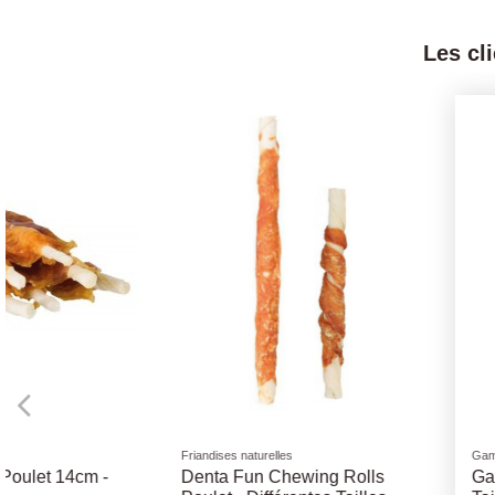
Les cl
Gamelles
Brosses et Peignes
Gamelle Inox - Différentes
ANAH Coupe Ongle