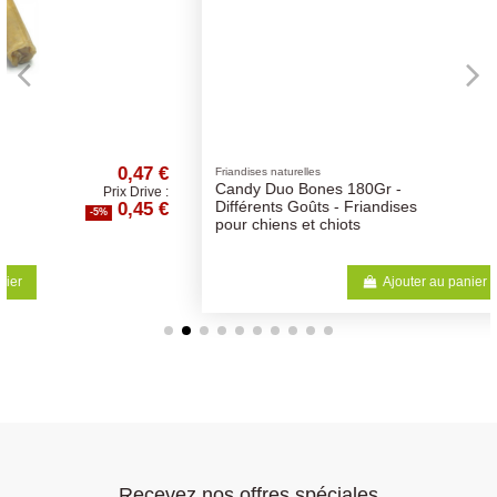
 €
2,52 €
Friandises naturelles
Candy Duo Bones 180Gr -
e :
Prix Drive :
 €
2,39 €
Différents Goûts - Friandises
-5%
pour chiens et chiots
Ajouter au panier
Recevez nos offres spéciales