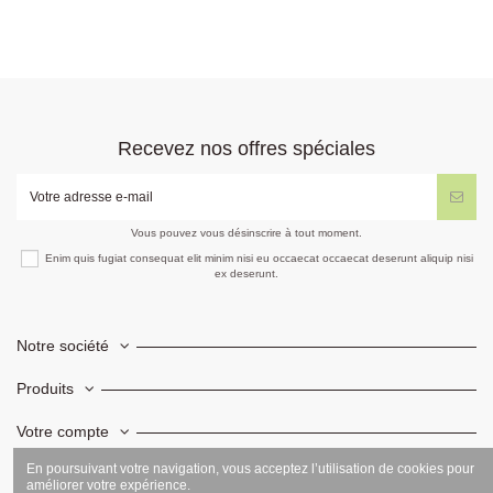
Recevez nos offres spéciales
Vous pouvez vous désinscrire à tout moment.
Enim quis fugiat consequat elit minim nisi eu occaecat occaecat deserunt aliquip nisi
ex deserunt.
Notre société
Produits
Votre compte
En poursuivant votre navigation, vous acceptez l’utilisation de cookies pour
Informations
améliorer votre expérience.