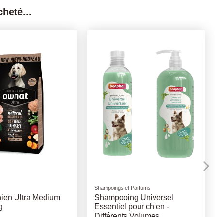
heté...
urelles
Friandises naturelles
lags Poulet 14cm -
Filet De Canard tendre -
100Gr