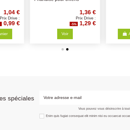
4,62 €
0,41 €
Prix Drive :
Prix Drive :
4,39 €
0,39 €
%
-5%
anier
Ajouter au panier
es spéciales
Vous pouvez vous désinscrire à tou
Enim quis fugiat consequat elit minim nisi eu occaecat occae