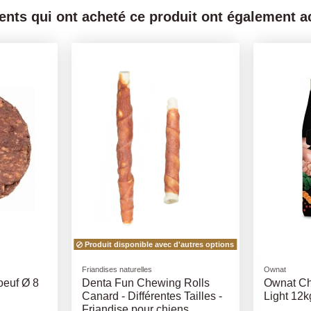
ients qui ont acheté ce produit ont également ac
Friandises naturelles
Friandises nat
 Boeuf
Rouleau à Mâcher 10cm -
Premio F
Différents Gouts
20/30G