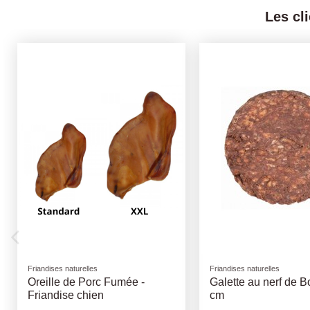
Les cl
Bosch
Friandises naturelles
Bosch Adult Agneau/Riz
Trachée Coupée de
7/8cm 200Gr