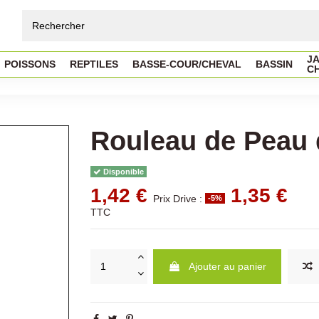
JA
POISSONS
REPTILES
BASSE-COUR/CHEVAL
BASSIN
C
Rouleau de Peau
Disponible
1,42 €
1,35 €
Prix Drive :
-5%
TTC
Ajouter au panier