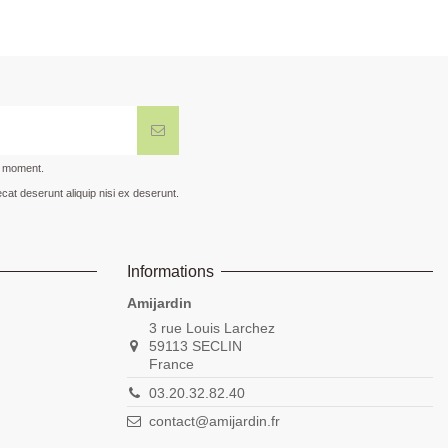
t moment.
cat deserunt aliquip nisi ex deserunt.
Informations
Amijardin
3 rue Louis Larchez
59113 SECLIN
France
03.20.32.82.40
contact@amijardin.fr