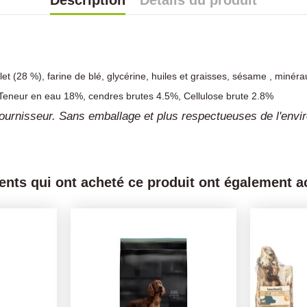
Description
Détails du produit
et (28 %), farine de blé, glycérine, huiles et graisses, sésame , minéra
Teneur en eau 18%, cendres brutes 4.5%, Cellulose brute 2.8%
du fournisseur. Sans emballage et plus respectueuses de l'env
ients qui ont acheté ce produit ont également ac