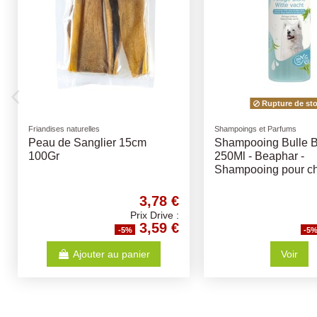
Friandises naturelles
Friandises naturelles
Cote de Boeuf par 2 +/- 200gr
Bosch Fruitees 200Gr -
Différents Goûts - friand
pour chiens
2,09 €
2,
Prix Drive :
Prix 
1,99 €
2,
-5%
-5%
Ajouter au panier
Ajouter au panier