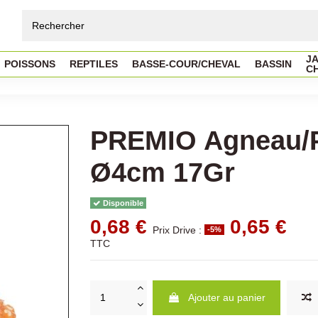
JA
POISSONS
REPTILES
BASSE-COUR/CHEVAL
BASSIN
C
PREMIO Agneau/P
Ø4cm 17Gr
Disponible
0,68 €
0,65 €
Prix Drive :
-5%
TTC
Ajouter au panier