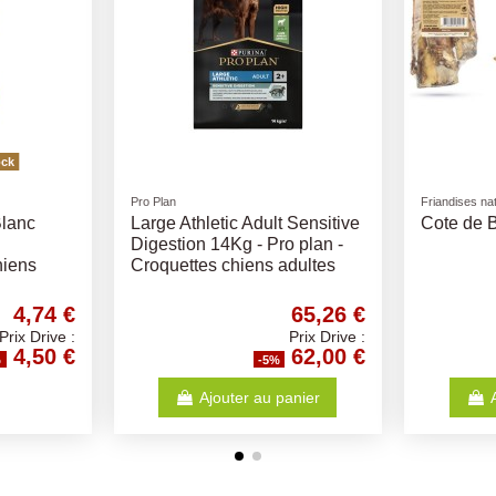
Friandises naturelles
Friandises naturelle
Denta Fun Cœur Poulet 70gr
Bois de Cerf E
ises
ou 125gr
Différentes Tai
pour chiens
65 €
1,63 €
Drive :
Prix Drive :
52 €
1,55 €
-5%
Ajouter au panier
Ajout