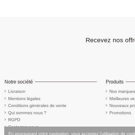
Recevez nos offr
Notre société
Produits
Livraison
Nos marques
Mentions légales
Meilleures ve
Conditions générales de vente
Nouveaux pro
Qui sommes nous ?
Promotions
RGPD
Contactez-nous
En poursuivant votre navigation, vous acceptez l’utilisation de coo
Cookies