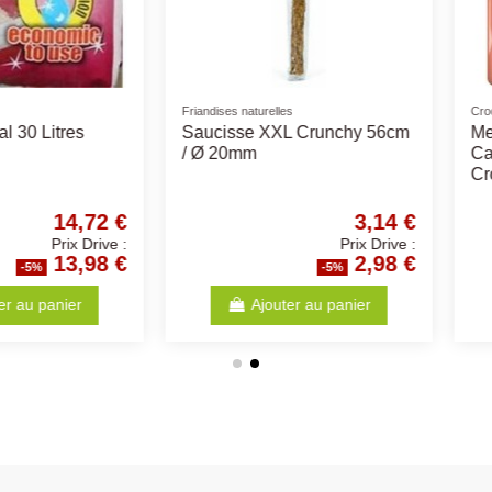
Friandises naturelles
Friandises nat
2 Cm
Sabot fourré de viande -
Os de Ja
115Gr
Bon idea 
Friandise
1,36 €
1,36 €
Prix Drive :
Prix Drive :
1,29 €
1,29 €
%
-5%
anier
Ajouter au panier