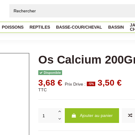
JA
POISSONS
REPTILES
BASSE-COUR/CHEVAL
BASSIN
C
Os Calcium 200G
Disponible
3,68 €
3,50 €
Prix Drive :
-5%
TTC
Ajouter au panier