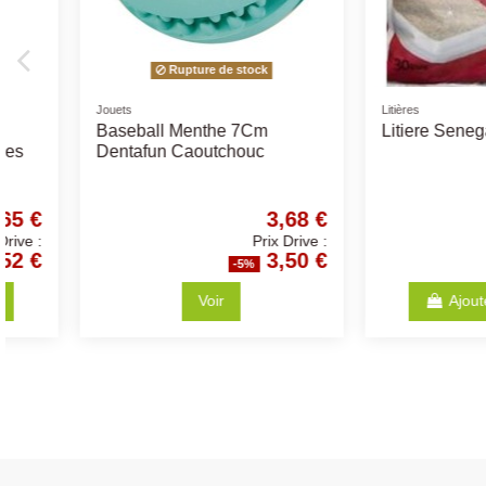
Friandises naturelles
Jouets
Denta Fun Braided Sticks -
Jouet Tong Vinyl 1
Différentes Tailles - friandise
pour chiens
0,89 €
Prix Drive :
0,85 €
-5%
-5
Ajouter au panier
Ajouter au p