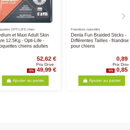
urelles
Friandises naturelles
mbon sous vide -
Bâtonnet Fromage -
- Différents Choix -
Différentes Tailles
 pour chiens
2,00 €
17,78 €
Prix Drive :
Prix Drive :
1,90 €
16,89 €
-5%
-5%
Ajouter au panier
Ajouter au panier