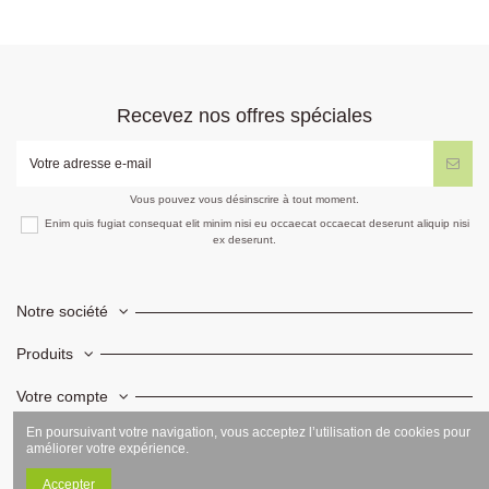
Recevez nos offres spéciales
Vous pouvez vous désinscrire à tout moment.
Enim quis fugiat consequat elit minim nisi eu occaecat occaecat deserunt aliquip nisi
ex deserunt.
Notre société
Produits
Votre compte
En poursuivant votre navigation, vous acceptez l’utilisation de cookies pour
Informations
améliorer votre expérience.
Accepter