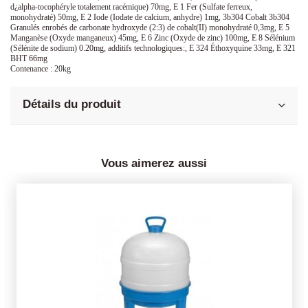
d¿alpha-tocophéryle totalement racémique) 70mg, E 1 Fer (Sulfate ferreux,
monohydraté) 50mg, E 2 Iode (Iodate de calcium, anhydre) 1mg, 3b304 Cobalt 3b304
Granulés enrobés de carbonate hydroxyde (2:3) de cobalt(II) monohydraté 0,3mg, E 5
Manganèse (Oxyde manganeux) 45mg, E 6 Zinc (Oxyde de zinc) 100mg, E 8 Sélénium
(Sélénite de sodium) 0.20mg, additifs technologiques:, E 324 Éthoxyquine 33mg, E 321
BHT 66mg
Contenance : 20kg
Détails du produit
Vous aimerez aussi