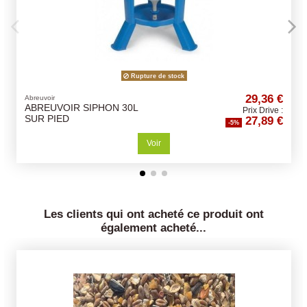
 stock
29,36 €
Anti-Nuisibles, rats et souris
CAGE PIEGE RAT 1
Prix Drive :
27,89 €
ENTREE
-5%
Ajouter au pani
Les clients qui ont acheté ce produit ont
également acheté...