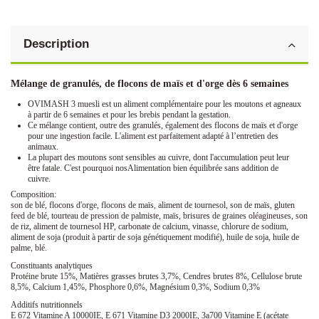
Description
Mélange de granulés, de flocons de maïs et d'orge dès 6 semaines
OVIMASH 3 muesli est un aliment complémentaire pour les moutons et agneaux
à partir de 6 semaines et pour les brebis pendant la gestation.
Ce mélange contient, outre des granulés, également des flocons de maïs et d'orge
pour une ingestion facile. L'aliment est parfaitement adapté à l’entretien des
animaux.
La plupart des moutons sont sensibles au cuivre, dont l'accumulation peut leur
être fatale. C'est pourquoi nosAlimentation bien équilibrée sans addition de
cuivre.
Composition:
son de blé, flocons d'orge, flocons de maïs, aliment de tournesol, son de maïs, gluten
feed de blé, tourteau de pression de palmiste, maïs, brisures de graines oléagineuses, son
de riz, aliment de tournesol HP, carbonate de calcium, vinasse, chlorure de sodium,
aliment de soja (produit à partir de soja génétiquement modifié), huile de soja, huile de
palme, blé.
Constituants analytiques
Protéine brute 15%, Matières grasses brutes 3,7%, Cendres brutes 8%, Cellulose brute
8,5%, Calcium 1,45%, Phosphore 0,6%, Magnésium 0,3%, Sodium 0,3%
Additifs nutritionnels
E 672 Vitamine A 10000IE, E 671 Vitamine D3 2000IE, 3a700 Vitamine E (acétate