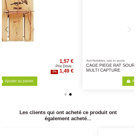
57 €
13,58 €
Anti-Nuisibles, rats et souris
CAGE PIEGE RAT SOURIS
rive :
Prix Drive :
9 €
12,90 €
MULTI CAPTURE
-5%
Ajouter au panier
Les clients qui ont acheté ce produit ont
également acheté...