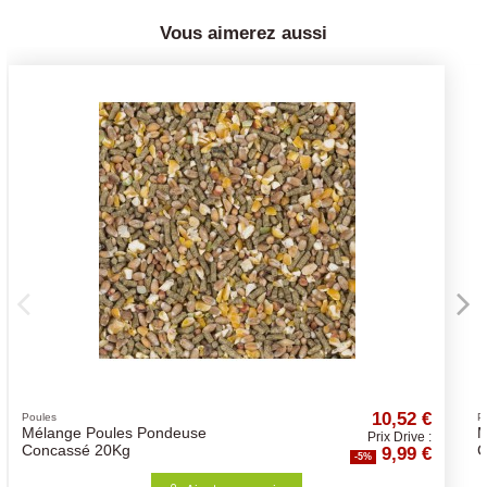
Vous aimerez aussi
10,52 €
9
Poules
Mélange Volaille Mix
Prix Drive :
Prix
9,99 €
8
Concassé 20 kg
-5%
-5%