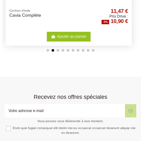
11,47 €
Friandises
Selective Naturals -
Prix Drive :
Pr
10,90 €
Friandises naturel rongeurs -
-5%
-5%
Différents Gouts
Ajouter au panier
Recevez nos offres spéciales
Vous pouvez vous désinscrire à tout moment.
Enim quis fugiat consequat elit minim nisi eu occaecat occaecat deserunt aliquip nisi
ex deserunt.