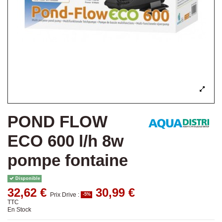
POND FLOW
ECO 600 l/h 8w
pompe fontaine
Disponible
32,62 €
30,99 €
Prix Drive :
-5%
TTC
En Stock