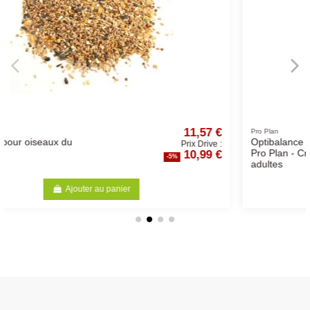
11,57 €
59
Pro Plan
Optibalance Medium Adult -
Prix Drive :
Prix
10,99 €
56
Pro Plan - Croquettes chiens
%
-5%
adultes
Ajouter au panier