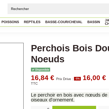
JA
POISSONS
REPTILES
BASSE-COUR/CHEVAL
BASSIN
C
Perchois Bois Do
Noeuds
Disponible
16,84 €
16,00 €
Prix Drive :
-5%
TTC
Le perchoir en bois avec nœuds de c
oiseaux d'ornement.