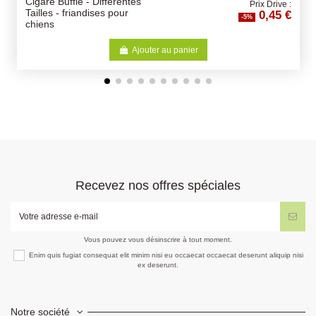
 - Différentes
Nutribird P15 Tro
Prix Drive :
0,45 €
ndises pour
-5%
Ajouter au panier
Recevez nos offres spéciales
Vous pouvez vous désinscrire à tout moment.
Enim quis fugiat consequat elit minim nisi eu occaecat occaecat deserunt aliquip nisi
ex deserunt.
Notre société