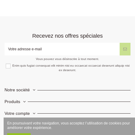
Recevez nos offres spéciales
Vous pouvez vous désinscrire à tout moment.
Enim quis fugiat consequat elit minim nisi eu occaecat occaecat deserunt aliquip nisi
ex deserunt.
Notre société
Produits
Votre compte
En poursuivant votre navigation, vous acceptez l’utilisation de cookies pour
Informations
améliorer votre expérience.