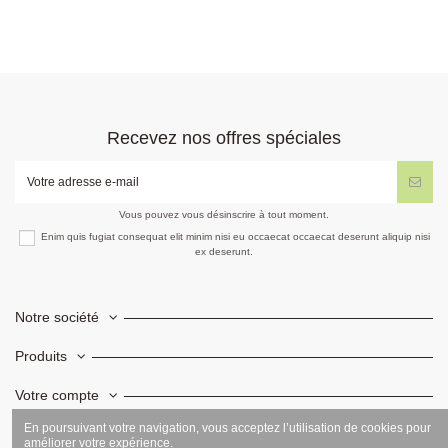
Recevez nos offres spéciales
Vous pouvez vous désinscrire à tout moment.
Enim quis fugiat consequat elit minim nisi eu occaecat occaecat deserunt aliquip nisi
ex deserunt.
Notre société
Produits
Votre compte
En poursuivant votre navigation, vous acceptez l’utilisation de cookies pour
Informations
améliorer votre expérience.