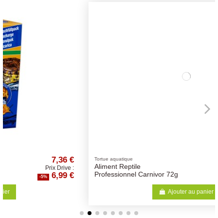
€
3,48 €
Tortue aquatique
Aliment Reptile
 :
Prix Drive :
€
3,31 €
Professionnel Carnivor 72g
-5%
Ajouter au panier