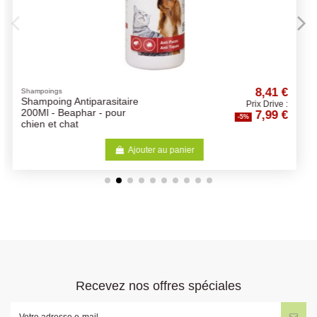
Rupture de stock
8,41 €
Soins et Nettoyants
Doigtiers de Soin Pour les
Prix Drive :
7,99 €
Oreilles 50pcs
-5%
r
Voir
Recevez nos offres spéciales