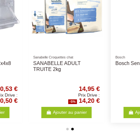
ock
Sanabelle
Mangeoires
n
Sanabelle Boite Truite et
Mangeoir
laisir -
Boeuf 400Gr
Lisa-Cris
5,78 €
2,41 €
Prix Drive :
Prix Drive :
5,49 €
2,29 €
%
-5%
Ajouter au panier