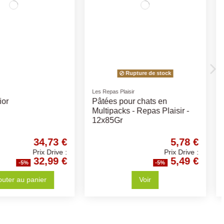
Sanabelle
e Fop Cage Evita-
Sanabelle Boite Canard et
tina-Zeda-Loli-Krizia
Poulet 400Gr
2,63 €
2,41 €
Prix Drive :
Prix Drive :
2,50 €
2,29 €
-5%
-5%
Ajouter au panier
Ajouter au panier