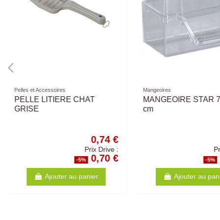
Rupture de st
Bosch
Les Repas Plaisir
Bosch Senior
Pâtées pour chats e
Multipacks - Repas P
12x85Gr
34,73 €
Prix Drive :
32,99 €
-5%
-5
Ajouter au panier
Voir