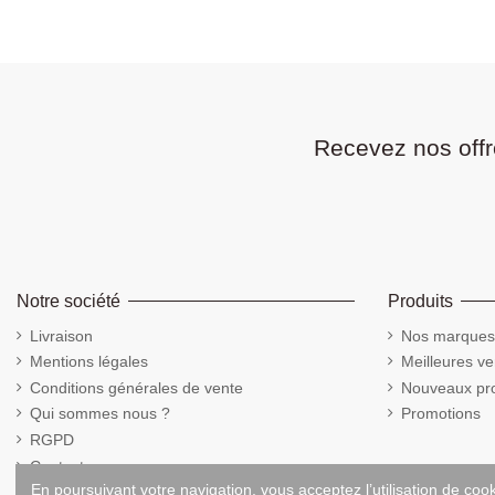
Recevez nos offr
Notre société
Produits
Livraison
Nos marques
Mentions légales
Meilleures ve
Conditions générales de vente
Nouveaux pro
Qui sommes nous ?
Promotions
RGPD
Contactez-nous
En poursuivant votre navigation, vous acceptez l’utilisation de coo
Cookies