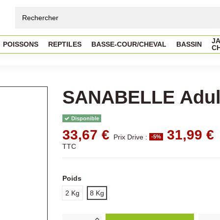
JA
POISSONS
REPTILES
BASSE-COUR/CHEVAL
BASSIN
C
SANABELLE Adult 
Disponible
33,67 €
31,99 €
Prix Drive :
-5%
TTC
Poids
2 Kg
8 Kg