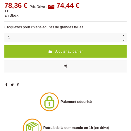
78,36 €
74,44 €
Prix Drive :
-5%
TTC
En Stock
Croquettes pour chiens adultes de grandes tailles
Ajouter au panier
Paiement sécurisé
Retrait de la commande en 1h
(en drive)