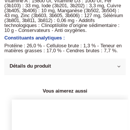
Vitamine A : 15800 UI, Vitamine D3 : 1000 UI, Fer
(3b103) : 33 mg, Iode (3b201, 3b202) : 3,3 mg, Cuivre
(3b405, 3b406) : 10 mg, Manganèse (3b502, 3b504) :
43 mg, Zinc (3b603, 3b605, 3b606) : 127 mg, Sélénium
(3b801, 3b811, 3b812) : 0,06 mg - Additifs
technologiques : Clinoptilolite d’origine sédimentaire :
10 g - Conservateurs - Anti oxygènes.
Constituants analytiques :
Protéine : 26,0 % - Cellulose brute : 1,3 % - Teneur en
matières grasses : 17,0 % - Cendres brutes : 7,7 %.
Détails du produit
Vous aimerez aussi