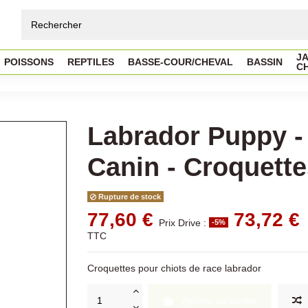
JA
POISSONS
REPTILES
BASSE-COUR/CHEVAL
BASSIN
C
Labrador Puppy -
Canin - Croquette
Rupture de stock
77,60 €
73,72 €
Prix Drive :
-5%
TTC
Croquettes pour chiots de race labrador
Ajouter au panier