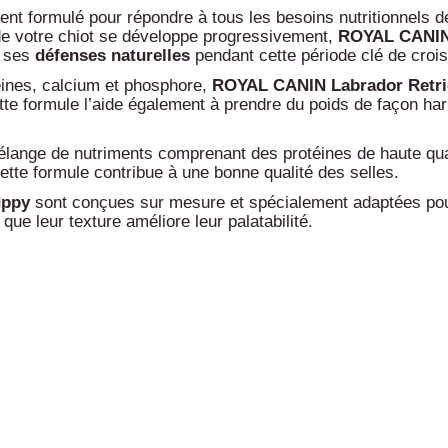
nt formulé pour répondre à tous les besoins nutritionnels d
e votre chiot se développe progressivement,
ROYAL CANIN 
r ses
défenses
naturelles
pendant cette période clé de cro
éines, calcium et phosphore,
ROYAL
CANIN Labrador Retr
ette formule l’aide également à prendre du poids de façon h
lange de nutriments comprenant des protéines de haute quali
i, cette formule contribue à une bonne qualité des selles.
uppy
sont conçues sur mesure et spécialement adaptées po
 que leur texture améliore leur palatabilité.