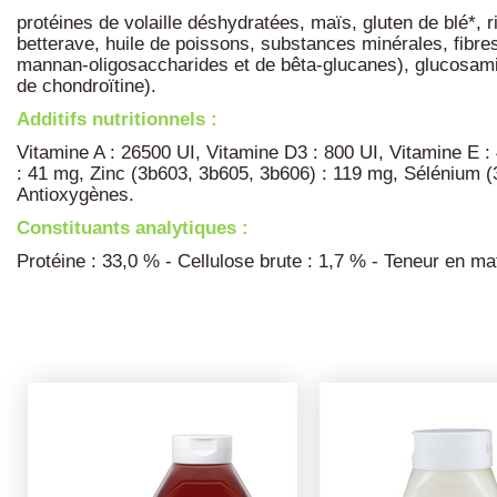
protéines de volaille déshydratées, maïs, gluten de blé*, 
betterave, huile de poissons, substances minérales, fibres
mannan-oligosaccharides et de bêta-glucanes), glucosamine
de chondroïtine).
Additifs nutritionnels :
Vitamine A : 26500 UI, Vitamine D3 : 800 UI, Vitamine E 
: 41 mg, Zinc (3b603, 3b605, 3b606) : 119 mg, Sélénium (3b
Antioxygènes.
Constituants analytiques :
Protéine : 33,0 % - Cellulose brute : 1,7 % - Teneur en m