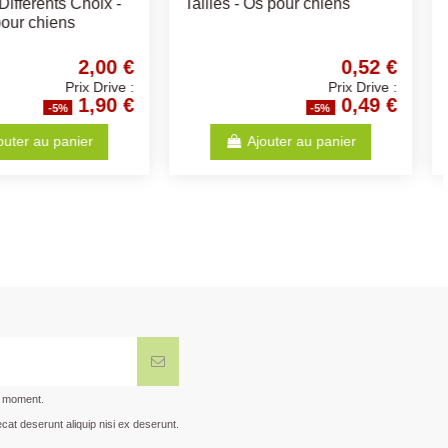
s Tailles - friandise
Pattes/Pelage/Yeux/Oreilles -
ens
Différents Choix
19,99 €
11,57 €
Prix Drive :
Prix Drive :
18,99 €
10,99 €
-5%
-5%
Voir
Voir
t moment.
cat deserunt aliquip nisi ex deserunt.