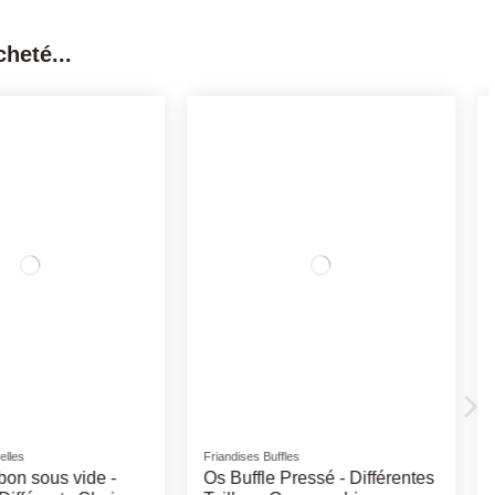
heté...
onible avec d'autres options
Rupture de stock
urelles
Soins et Nettoyants
erf Tranché -
Lingettes