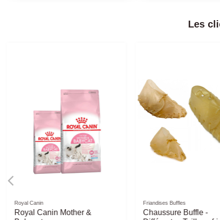
Les cl
Friandises naturelles
Friandises Buffles
Os de Jambon sous vide -
Os Buffle Pressé - D