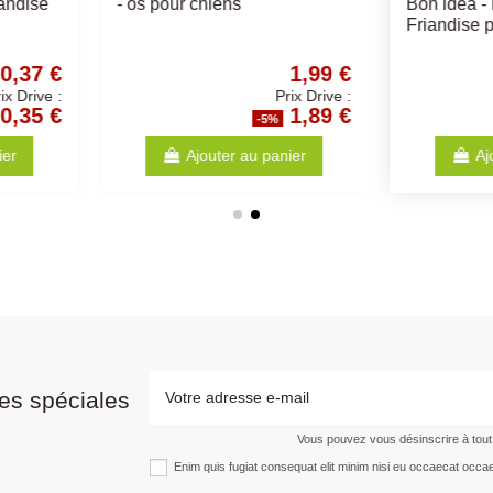
iens
Friandise chien
Différente
pour chi
0,52 €
1,04 €
Prix Drive :
Prix Drive :
0,49 €
0,99 €
%
-5%
anier
Ajouter au panier
es spéciales
Vous pouvez vous désinscrire à tou
Enim quis fugiat consequat elit minim nisi eu occaecat occae