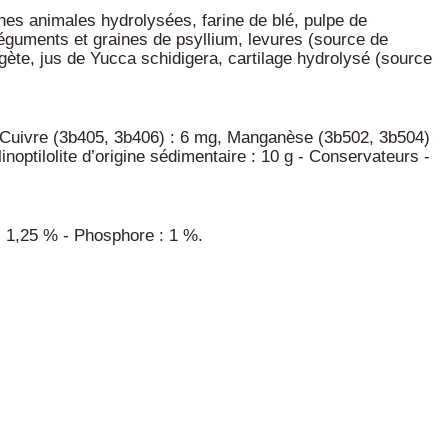
ines animales hydrolysées, farine de blé, pulpe de
téguments et graines de psyllium, levures (source de
gète, jus de Yucca schidigera, cartilage hydrolysé (source
g, Cuivre (3b405, 3b406) : 6 mg, Manganèse (3b502, 3b504)
noptilolite d’origine sédimentaire : 10 g - Conservateurs -
: 1,25 % - Phosphore : 1 %.