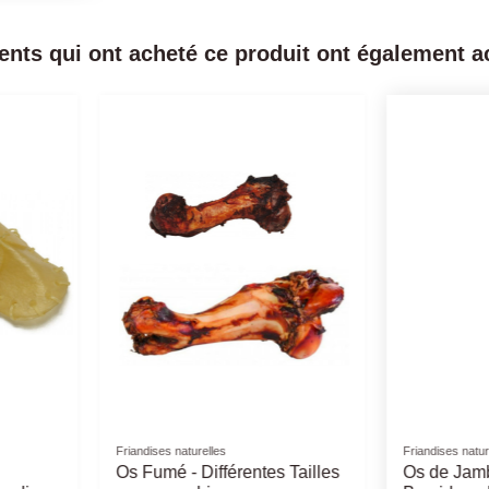
ients qui ont acheté ce produit ont également ac
Produit disp
Friandises naturelles
Friandises nat
ifférentes
Oreille de Porc Fumée -
Bois de C