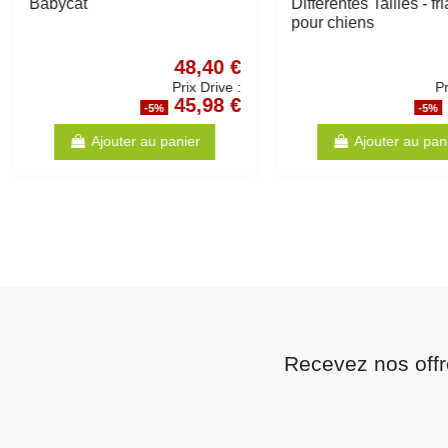
Bon idea - Différents Choix -
Tailles - Os pour ch
Friandise pour chiens
2,00 €
Prix Drive :
1,90 €
-5%
-5
Ajouter au panier
Ajouter au p
Recevez nos offr