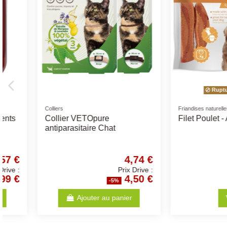
Friandises naturelles
Accessoires Voiture
Demi Jarret de Boeuf +/-
Ceinture De Securit
500gr
Modèle
1,58 €
Prix Drive :
1,50 €
-5%
-5
Ajouter au panier
Ajouter au p