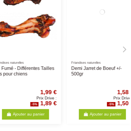
etline chien
Friandises naturelles
ien Wetline Boeuf
Rouleau à Mâcher 10cm -
n 395gr
Différents Gouts
2,84 €
0,41 €
Prix Drive :
Prix Drive :
2,70 €
0,39 €
-5%
-5%
Ajouter au panier
Ajouter au panier