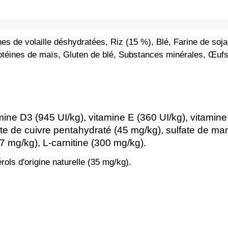
ines de volaille déshydratées, Riz (15 %), Blé, Farine de soj
otéines de maïs, Gluten de blé, Substances minérales, Œufs
mine D3 (945 UI/kg), vitamine E (360 UI/kg), vitamin
ate de cuivre pentahydraté (45 mg/kg), sulfate de m
 mg/kg), L-carnitine (300 mg/kg).
érols d'origine naturelle (35 mg/kg).