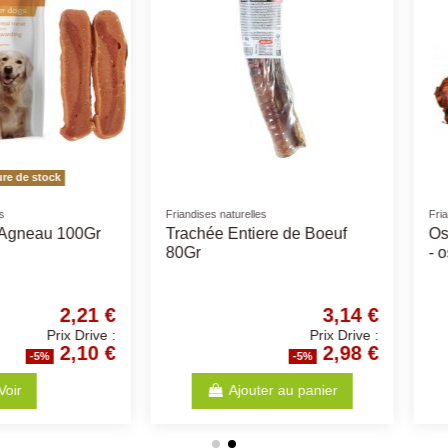
Pro Plan
Pâtée Ownat W
e Grand
Large Athletic Puppy 12Kg -
Ownat Ch
Pro Plan - Croquettes pour
et Saumo
chiots
3,66 €
56,83 €
Prix Drive :
Prix Drive :
3,48 €
53,99 €
%
-5%
anier
Ajouter au panier