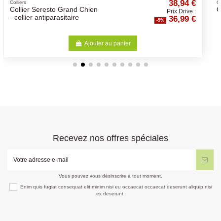
,94 €
11,47 
Cochon d'inde
Cavia Complète
Drive :
Prix Drive 
99 €
10,90 
-5%
Ajouter au panier
Recevez nos offres spéciales
Vous pouvez vous désinscrire à tout moment.
Enim quis fugiat consequat elit minim nisi eu occaecat occaecat deserunt aliquip nisi
ex deserunt.