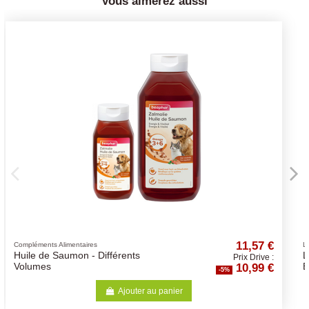
Vous aimerez aussi
,57 €
11,57 
Litières
Litière Bentonite
Drive :
Prix Drive 
99 €
10,99 
BabyPowder 12 KG
-5%
Ajouter au panier