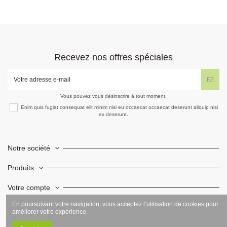
Recevez nos offres spéciales
Vous pouvez vous désinscrire à tout moment.
Enim quis fugiat consequat elit minim nisi eu occaecat occaecat deserunt aliquip nisi
ex deserunt.
Notre société
Produits
Votre compte
En poursuivant votre navigation, vous acceptez l’utilisation de cookies pour
Informations
améliorer votre expérience.