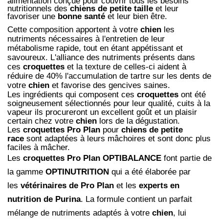
alimentation conçue pour couvrir tous les besoins
nutritionnels des
chiens de petite taille
et leur
favoriser une
bonne santé
et leur bien être.
Cette composition apportent à votre
chien
les
nutriments nécessaires à l'entretien de leur
métabolisme rapide, tout en étant appétissant et
savoureux. L'alliance des nutriments présents dans
ces
croquettes
et la texture de celles-ci aident à
réduire de 40% l'accumulation de tartre sur les dents de
votre
chien
et favorise des gencives saines.
Les ingrédients qui composent ces
croquettes
ont été
soigneusement sélectionnés pour leur qualité, cuits à la
vapeur ils procureront un excellent goût et un plaisir
certain chez votre
chien
lors de la dégustation.
Les
croquettes Pro Plan
pour
chiens de petite
race
sont adaptées à leurs mâchoires et sont donc plus
faciles à mâcher.
Les
croquettes Pro Plan OPTIBALANCE
font partie de
la gamme
OPTINUTRITION
qui a été élaborée par
les
vétérinaires de Pro Plan
et les
experts en
nutrition de Purina
. La formule contient un parfait
mélange de nutriments adaptés à votre
chien
, lui