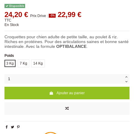
Disponible
24,20 €
22,99 €
Prix Drive :
-5%
TTC
En Stock
Croquettes pour chien adulte de petite taille, au poulet & riz.
Riches en protéines. Pour des articulations saines et bonne santé
intestinale. Avec la formule
OPTIBALANCE
.
Poids
3 Kg
7 Kg
14 Kg
Ajouter au panier