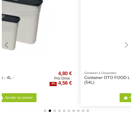
0 €
19,99 €
Container à Croquettes
Container OTO FOOD L
ve :
Prix Drive :
6 €
18,99 €
(54L)
-5%
Ajouter au panier