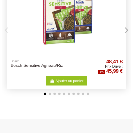
48,41 €
Perroquets
eau/Riz
NUTRIBIRD P15 Original
Prix Drive :
45,99 €
-5%
Ajouter au panier
Aj