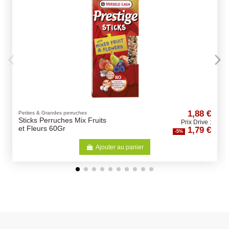
1,88 €
s & Grandes perruches
Abreuvoirs
s Perruches Mix Fruits
FONTAIN
Prix Drive :
1,79 €
leurs 60Gr
4x4x14c
-5%
Ajouter au panier