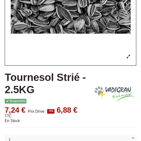
Tournesol Strié -
2.5KG
Disponible
7,24 €
6,88 €
Prix Drive :
-5%
TTC
En Stock