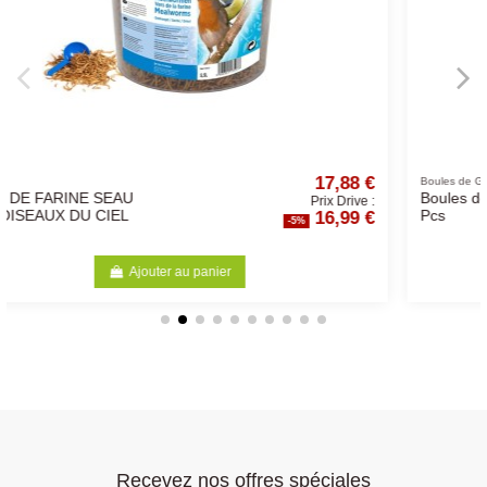
7,88 €
2,1
Boules de Graisse
Boules de Graisse 90Gr x 10
ix Drive :
Prix Dri
6,99 €
2,0
Pcs
-5%
Ajouter au panier
Recevez nos offres spéciales