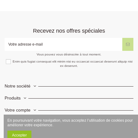
Recevez nos offres spéciales
Vous pouvez vous désinscrire à tout moment.
Enim quis fugiat consequat elit minim nisi eu occaecat occaecat deserunt aliquip nisi
ex deserunt.
Notre société
Produits
Votre compte
En poursuivant votre navigation, vous acceptez l’utilisation de cookies pour
Informations
améliorer votre expérience.
Accepter