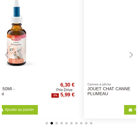
6,30 €
2,0
Cannes à pêche
JOUET CHAT CANNE
ix Drive :
Prix Dri
5,99 €
1,9
PLUMEAU
-5%
Ajouter au panier