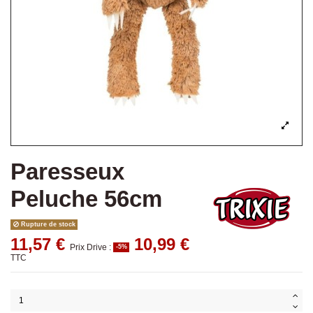
Paresseux
Peluche 56cm
Rupture de stock
11,57 €
10,99 €
Prix Drive :
-5%
TTC