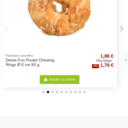
1,88 €
52,62
Ownat
OWNAT - Chien Classic Fish
 Drive :
Prix Drive
,79 €
49,99
-5%
Ajouter au panier