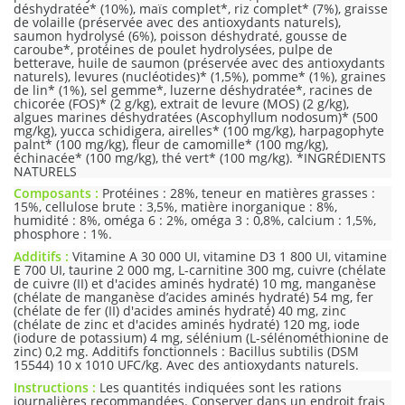
déshydratée* (10%), maïs complet*, riz complet* (7%), graisse
de volaille (préservée avec des antioxydants naturels),
saumon hydrolysé (6%), poisson déshydraté, gousse de
caroube*, protéines de poulet hydrolysées, pulpe de
betterave, huile de saumon (préservée avec des antioxydants
naturels), levures (nucléotides)* (1,5%), pomme* (1%), graines
de lin* (1%), sel gemme*, luzerne déshydratée*, racines de
chicorée (FOS)* (2 g/kg), extrait de levure (MOS) (2 g/kg),
algues marines déshydratées (Ascophyllum nodosum)* (500
mg/kg), yucca schidigera, airelles* (100 mg/kg), harpagophyte
palnt* (100 mg/kg), fleur de camomille* (100 mg/kg),
échinacée* (100 mg/kg), thé vert* (100 mg/kg). *INGRÉDIENTS
NATURELS
Composants :
Protéines : 28%, teneur en matières grasses :
15%, cellulose brute : 3,5%, matière inorganique : 8%,
humidité : 8%, oméga 6 : 2%, oméga 3 : 0,8%, calcium : 1,5%,
phosphore : 1%.
Additifs :
Vitamine A 30 000 UI, vitamine D3 1 800 UI, vitamine
E 700 UI, taurine 2 000 mg, L-carnitine 300 mg, cuivre (chélate
de cuivre (II) et d'acides aminés hydraté) 10 mg, manganèse
(chélate de manganèse d’acides aminés hydraté) 54 mg, fer
(chélate de fer (II) d'acides aminés hydraté) 40 mg, zinc
(chélate de zinc et d'acides aminés hydraté) 120 mg, iode
(iodure de potassium) 4 mg, sélénium (L-sélénométhionine de
zinc) 0,2 mg. Additifs fonctionnels : Bacillus subtilis (DSM
15544) 10 x 1010 UFC/kg. Avec des antioxydants naturels.
Instructions :
Les quantités indiquées sont les rations
journalières recommandées. Conserver dans un endroit frais