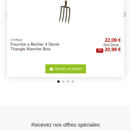
22,09 €
Croquettes OPTI LIFE chien
ts
Medium et Maxi Adult
Prix Drive :
20,99 €
Sterilised/Light 12.5Kg -
-5%
Opti-Life - Croquettes chiens
adultes
jouter au panier
Ajoute
Recevez nos offres spéciales