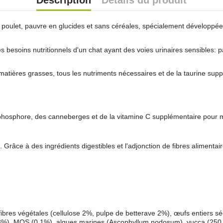
Description
Détails du produit
 poulet, pauvre en glucides et sans céréales, spécialement développée 
es besoins nutritionnels d'un chat ayant des voies urinaires sensibles:
atières grasses, tous les nutriments nécessaires et de la taurine sup
 phosphore, des canneberges et de la vitamine C supplémentaire pour ma
e. Grâce à des ingrédients digestibles et l'adjonction de fibres alimenta
ibres végétales (cellulose 2%, pulpe de betterave 2%), œufs entiers s
%), MOS (0,1%), algues marines (Ascophyllum nodosum), yucca (250 m