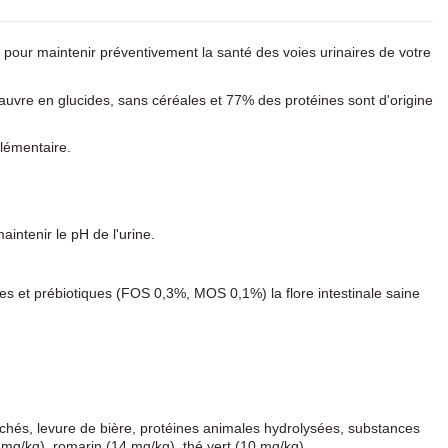
pour maintenir préventivement la santé des voies urinaires de votre
 pauvre en glucides, sans céréales et 77% des protéines sont d'origine
plémentaire.
intenir le pH de l'urine.
ires et prébiotiques (FOS 0,3%, MOS 0,1%) la flore intestinale saine
échés, levure de bière, protéines animales hydrolysées, substances
g/kg), romarin (14 mg/kg), thé vert (10 mg/kg)