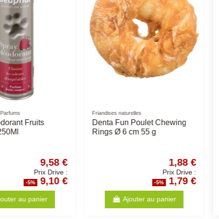
Friandises naturelles
Ownat
t
Denta Fun Cœur Poulet 70gr
OWNAT - 
0x75Gr
ou 125gr
Complet
7,36 €
1,63 €
Prix Drive :
Prix Drive :
6,99 €
1,55 €
%
-5%
anier
Ajouter au panier