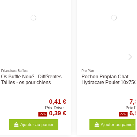
Griffoirs
Chien Classic
GRIFFOIR CHAT CARTON
CATNIP
42,09 €
2,63 €
Prix Drive :
Prix Drive :
39,99 €
2,50 €
-5%
-5%
Ajouter au panier
Ajouter au panier