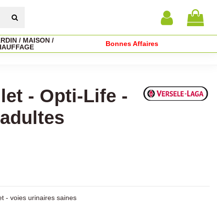
RDIN / MAISON /
Bonnes Affaires
HAUFFAGE
et - Opti-Life -
 adultes
t - voies urinaires saines