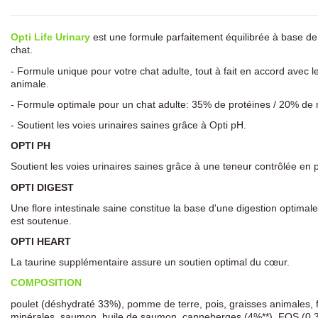
Opti Life Urinary
est une formule parfaitement équilibrée à base de
chat.
- Formule unique pour votre chat adulte, tout à fait en accord avec l
animale.
- Formule optimale pour un chat adulte: 35% de protéines / 20% de m
- Soutient les voies urinaires saines grâce à Opti pH.
OPTI PH
Soutient les voies urinaires saines grâce à une teneur contrôlée en
OPTI DIGEST
Une flore intestinale saine constitue la base d'une digestion optimal
est soutenue.
OPTI HEART
La taurine supplémentaire assure un soutien optimal du cœur.
COMPOSITION
poulet (déshydraté 33%), pomme de terre, pois, graisses animales, f
minérales, saumon, huile de saumon, canneberges (4%**), FOS (0,3