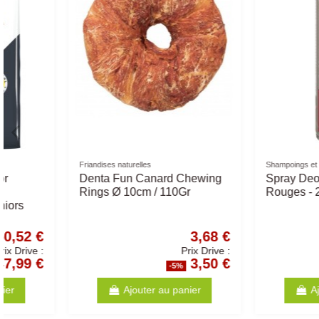
Friandises Buffles
Pro Plan
Os Buffle Noué - Différentes
Pochon Proplan Cha
Tailles - os pour chiens
Hydracare Poulet 1
0,41 €
Prix Drive :
0,39 €
-5%
-5
Ajouter au panier
Ajouter au p