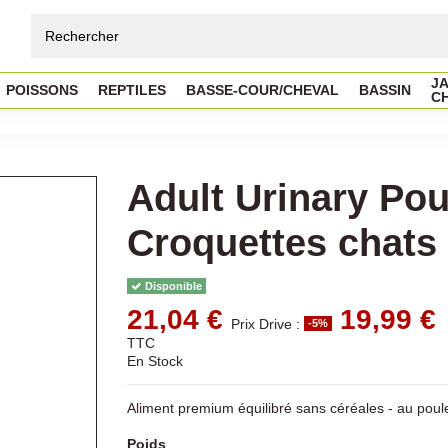
JA
POISSONS
REPTILES
BASSE-COUR/CHEVAL
BASSIN
C
Adult Urinary Poul
Croquettes chats
Disponible
21,04 €
19,99 €
Prix Drive :
-5%
TTC
En Stock
Aliment premium équilibré sans céréales - au poule
Poids