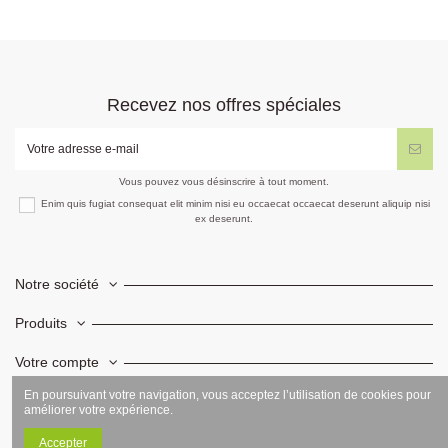
Recevez nos offres spéciales
Vous pouvez vous désinscrire à tout moment.
Enim quis fugiat consequat elit minim nisi eu occaecat occaecat deserunt aliquip nisi
ex deserunt.
Notre société
Produits
Votre compte
En poursuivant votre navigation, vous acceptez l’utilisation de cookies pour
Informations
améliorer votre expérience.
Accepter