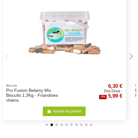
6,30 €
Friandises naturelles
Denta Fun Poulet Chewing
Prix Drive :
5,99 €
Rings Ø 6 cm 55 g
-5%
Ajouter au panier