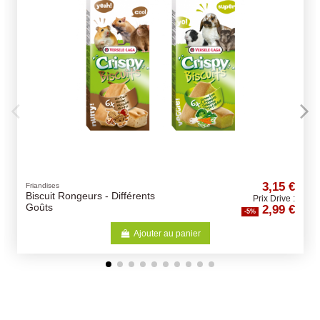
3,15 €
Friandises
Rongeurs - Différents
Crock Complè
Prix Drive :
2,99 €
Différents Go
-5%
Ajouter au panier