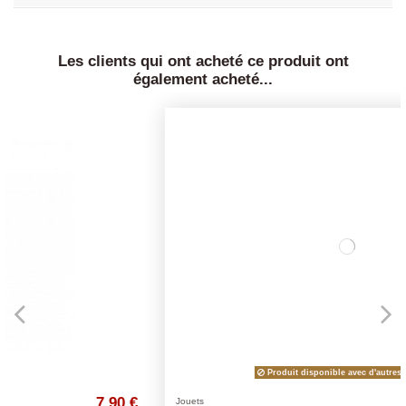
Les clients qui ont acheté ce produit ont
également acheté...
Produit disponible avec d'autres options
90 €
0,85 €
Jouets