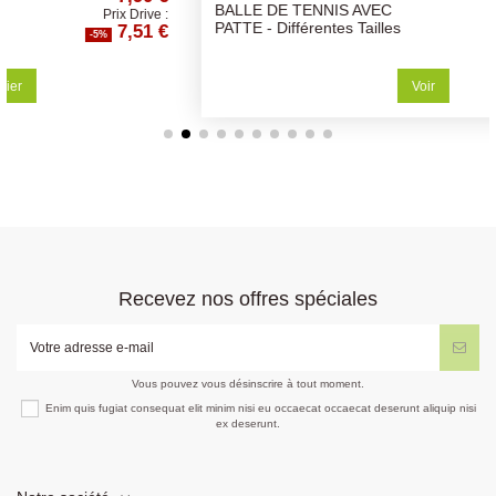
BALLE DE TENNIS AVEC
rive :
Prix Drive :
1 €
0,81 €
PATTE - Différentes Tailles
-5%
Voir
Recevez nos offres spéciales
Vous pouvez vous désinscrire à tout moment.
Enim quis fugiat consequat elit minim nisi eu occaecat occaecat deserunt aliquip nisi
ex deserunt.