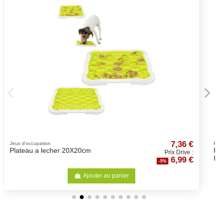
7,36 €
Fontaine à eau
FILTRE FONT A EAU 3L x 2
Prix Drive :
6,99 €
IGUAZU
-5%
Ajouter au panier