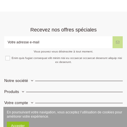
Recevez nos offres spéciales
Vous pouvez vous désinscrire à tout moment.
Enim quis fugiat consequat elit minim nisi eu occaecat occaecat deserunt aliquip nisi
ex deserunt.
Notre société
Produits
Votre compte
En poursuivant votre navigation, vous acceptez l’utilisation de cookies pour
Informations
améliorer votre expérience.
Accepter