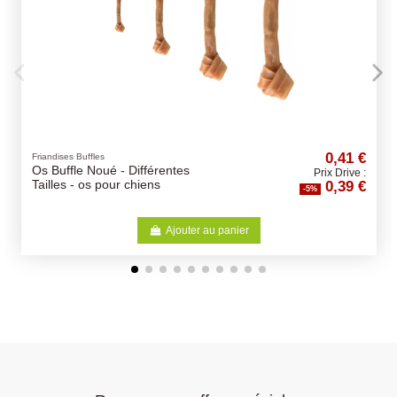
0,41 €
Jouets
érentes
Balle Vinyle Ø 5cm
Prix Drive :
0,39 €
ns
-5%
Ajouter au panier
Aj