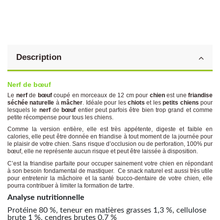
Description
Nerf de bœuf
Le
nerf
de
bœuf
coupé en morceaux de 12 cm pour
chien
est une
friandise
séchée
naturelle
à
mâcher
. Idéale pour les
chiots
et les
petits
chiens
pour
lesquels le
nerf
de
bœuf
entier peut parfois être bien trop grand et comme
petite récompense pour tous les chiens.
Comme la version entière, elle est très appétente, digeste et faible en
calories, elle peut être donnée en friandise à tout moment de la journée pour
le plaisir de votre chien. Sans risque d’occlusion ou de perforation, 100% pur
bœuf, elle ne représente aucun risque et peut être laissée à disposition.
C’est la friandise parfaite pour occuper sainement votre chien en répondant
à son besoin fondamental de mastiquer. Ce snack naturel est aussi très utile
pour entretenir la mâchoire et la santé bucco-dentaire de votre chien, elle
pourra contribuer à limiter la formation de tartre.
Analyse nutritionnelle
Protéine 80 %, teneur en matières grasses 1,3 %, cellulose
brute 1 %, cendres brutes 0,7 %