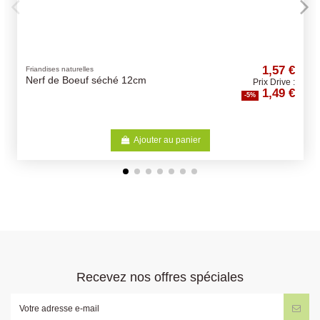
1,57 €
Friandises Buffles
cm
Os Buffle Pressé -
Prix Drive :
1,49 €
Différentes Tailles - Os pour
-5%
chiens
jouter au panier
Ajoute
Recevez nos offres spéciales