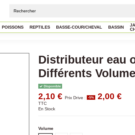
JA
POISSONS
REPTILES
BASSE-COUR/CHEVAL
BASSIN
C
Distributeur eau 
Différents Volum
Disponible
2,10 €
2,00 €
Prix Drive :
-5%
TTC
En Stock
Volume