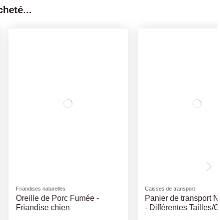
heté...
Rupture de stock
tes et Sac
Compléments Alimentaires
GE RAMASSE
Patée Gold Canaris Jaune -
S 4x20PCS
Différents Volumes