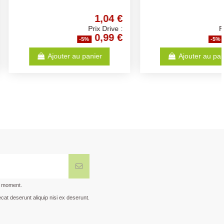
2,47 €
3,14 €
Prix Drive :
Prix Drive :
2,35 €
2,98 €
-5%
-5%
Voir
Ajouter au panier
t moment.
cat deserunt aliquip nisi ex deserunt.