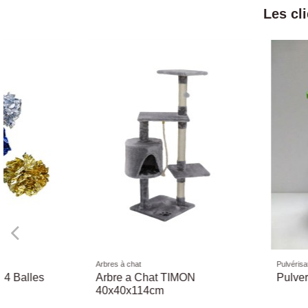
Les cl
Jouets
Friandises naturelles
Balle Herisson Vinyle Ø 3cm
Oreille de Porc Fum
Friandise chien