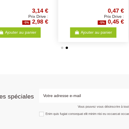
1,04 €
7,92 €
Prix Drive :
Prix Drive :
0,99 €
7,52 €
%
-5%
anier
Ajouter au panier
es spéciales
Vous pouvez vous désinscrire à tou
Enim quis fugiat consequat elit minim nisi eu occaecat occae