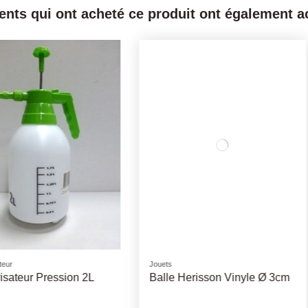
ients qui ont acheté ce produit ont également ac
Caisses de transport
Ramasse Crot
ée -
Panier de transport NOMADE
RECHAR
- Différentes Tailles/Coloris
CROTTE